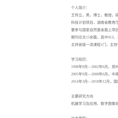
个人简介：
王传立，男，博士，教授，
科技计划项目，湖南省教育
要参与国家自然基金面上项
期刊论文
15
余篇，其中
SCI
、
主持省级一流课程
1
门，主持
学习经历：
1
998
年
9
月—
2
002
年
6
月，郑
20
05
年
9
月—
20
08
年
6
月，中
2014
年
3
月
—
2018
年
12
月，国
主要研究方向
机器学习及应用、数字图像