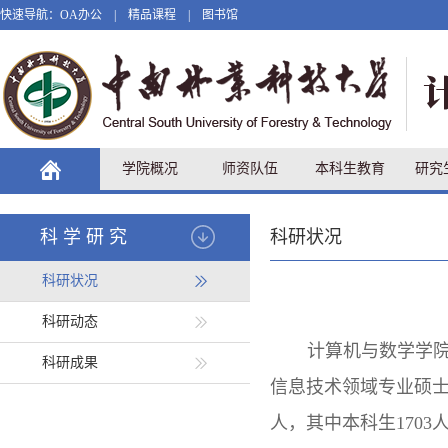
快速导航：
OA办公
|
精品课程
|
图书馆
学院概况
师资队伍
本科生教育
研究
科学研究
科研状况
科研状况
科研动态
计算机与数学学
科研成果
信息技术领域专业硕
人，其中本科生
1703