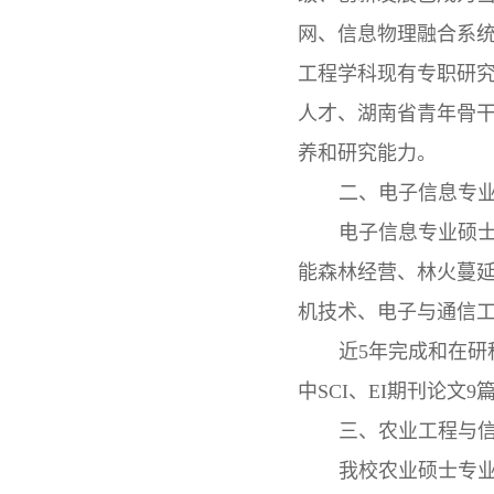
网、信息物理融合系
工程学科现有专职研
人才、湖南省青年骨
养和研究能力。
二、电子信息专
电子信息专业硕
能森林经营、林火蔓
机技术、电子与通信
近
5
年完成和在研
中
SCI
、
EI
期刊论文
9
三、农业工程与
我校农业硕士专