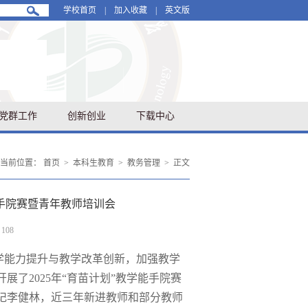
学校首页
|
加入收藏
|
英文版
党群工作
创新创业
下载中心
当前位置：
首页
>
本科生教育
>
教务管理
>
正文
能手院赛暨青年教师培训会
：
108
学能力提升与教学改革创新，加强教学
开展了
2
025
年
“育苗计划”教学能手院赛
记李健林，近三年新进教师和部分教师