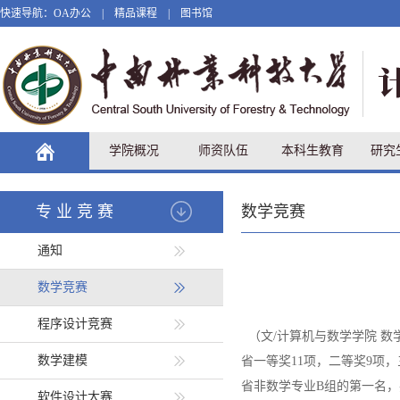
快速导航：
OA办公
|
精品课程
|
图书馆
学院概况
师资队伍
本科生教育
研究
专业竞赛
数学竞赛
通知
数学竞赛
程序设计竞赛
（文/计算机与数学学院 数
数学建模
省一等奖1
1
项，二等奖
9
项，
省非数学专业B组的第一名
软件设计大赛