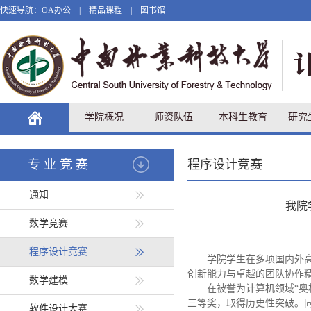
快速导航：
OA办公
|
精品课程
|
图书馆
学院概况
师资队伍
本科生教育
研究
专业竞赛
程序设计竞赛
通知
我院
数学竞赛
程序设计竞赛
学院学生在多项国内外
创新能力与卓越的团队协作精
数学建模
在被誉为计算机领域“奥
三等奖，取得历史性突破。
软件设计大赛