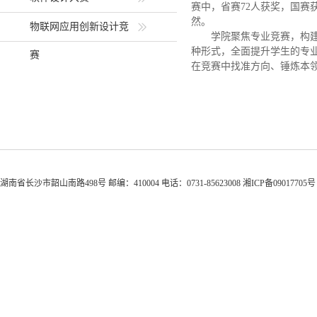
赛中，省赛72人获奖，国赛
然。
物联网应用创新设计竞
学院聚焦专业竞赛，
构
种形式，全面提升学生的专
赛
在竞赛中找准方向、锤炼本
湖南省长沙市韶山南路498号 邮编：410004 电话：0731-85623008 湘ICP备0901770