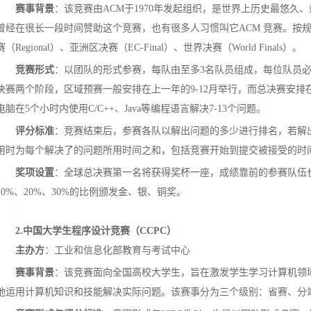
赛事背景
：该竞赛由ACM于1970年发起组织，
是世界上历史最悠久、
曾经在很长一段时间赞助这个竞赛，也有很多人习惯叫它ACM 竞赛。按
赛（Regional）、亚洲区决赛（EC-Final）、世界决赛（World Finals）。
竞赛形式
：以团队的形式参赛，每队由至多3名队员组成，每位队员
决赛两个阶段，区域预赛一般安排在上一年的9-12月举行，而总决赛安排在
电脑在5个小时内使用C/C++、Java等编程语言解决7-13个问题。
评分标准
：竞赛结束后，参赛各队以解出问题的多少进行排名，若解
用时为每个解决了的问题所用时间之和，包括竞赛开始到提交被接受的时
奖项设置
：全球总决赛第一名将获得奖杯一座，成绩靠前的参赛队伍
10%、20%、30%的比例颁发金、银、铜奖。
2.中国大学生程序设计竞赛（CCPC）
主办方
：
工业和信息化部教育与考试中心
赛事背景
：该竞赛面向全国高校大学生，旨在激发学生学习计算机领
地运用计算机知识和技能解决实际问题。该赛事
分为三个级别：省赛、分