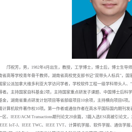
邝祝芳，男，1982年4月出生，教授，工学博士，博士后，博士生导
南省高等学校青年骨干教师，湖南省高校党支部书记“双带头人标兵”，国
国家公派加拿大维多利亚大学访问学者，学校软件工程一级学科带头人、“
得者。主持国家自科基金2项，主持国家重点研发子课题、中国博士后科
基金，湖南省重点研发计划项目等省部级项目10余项，主持横向项目6项。
请计算机软件著作权10项。第一作者或通信作者在高水平国际国内期刊发表SC
一区、IEEE/ACM Transactions期刊论文20余篇，3篇入选ESI高被引论文
IEEE IoT-J、IEEE TWC、IEEE TVT、计算机学报、软件学报