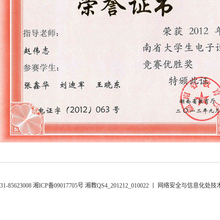
85623008 湘ICP备09017705号 湘教QS4_201212_010022 丨 网络安全与信息化处