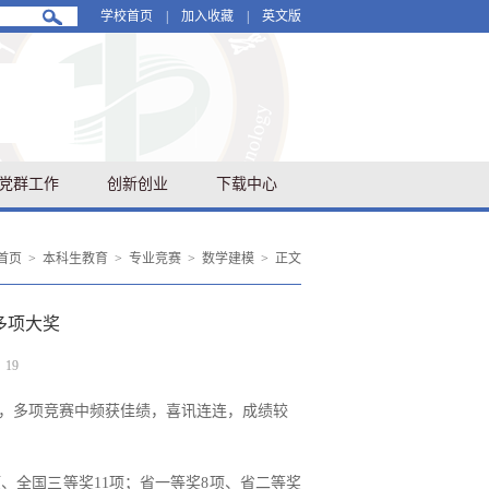
学校首页
|
加入收藏
|
英文版
党群工作
创新创业
下载中心
首页
>
本科生教育
>
专业竞赛
>
数学建模
>
正文
多项大奖
：
19
力，多项竞赛中频获佳绩，喜讯连连，成绩较
项、全国三等奖11项；省一等奖8项、省二等奖