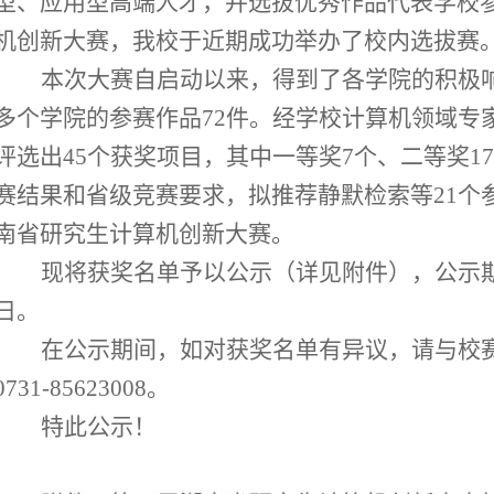
型、应用型高端人才，并选拔优秀作品代表学校
机创新大赛，我校于近期成功举办了校内选拔赛
本次大赛自启动以来，得到了各学院的积极
多个学院的参赛作品
72
件
。
经
学校
计算机
领域
专
评选出
45
个获奖项目，其中
一等奖
7
个
、二等奖
17
赛结果和省级竞赛要求，拟推荐静默检索等
21
个
南省研究生计算机创新大赛。
现将获奖名单予以公示（详见附件）
，
公示
日
。
在公示期间，如对获奖名单有异议，请
与校
0731-85623008
。
特此公示
！