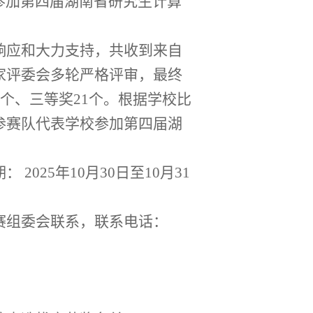
参加第四届湖南省研究生计算
。
响应和大力支持，共收到来自
家
评委会
多轮
严格
评审，最终
个
、三等奖
21
个。根据学校比
参赛队代表学校参加第四届湖
期：
202
5
年
10
月
30
日至
10
月
31
赛组委会
联系，联系电话：