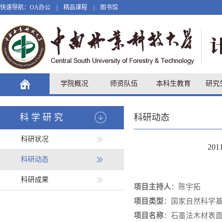
快速导航：
OA办公
|
精品课程
|
图书馆
学院概况
师资队伍
本科生教育
研究
科学研究
科研动态
科研状况
2
科研动态
科研成果
项目主持人
：陈宇拓
项目类型
：国家自然科学
项目名称
：石墨法木材表