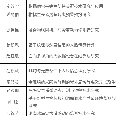
秦姣华
柑橘病虫害绝色防控关键技术研究与应用
潘丽丽
柑橘生长态势与病虫预警预报研究
刘拥民
融合物联网机理与灾变动力学规律研究
易积政
基于纹理与深度信息的人脸情感计算
赵红敏
面向多视角的大数据融合在线算法研究
易积政
非均匀光照条件下人脸情感识别研究
周慧英
金属铝纳米颗粒阵列的紫外局域等离激元以及生
谭骏珊
冰冻灾害遥感动态监测与预警技术研究
基于新型生物芯片的洞庭湖水产养殖环境监测与
蒋 峰
系统
邝祝芳
湖南冰冻灾害遥感动态监测技术研究