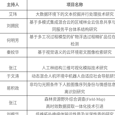
主持人
项目名称
艾玮
大数据环境下的文本挖掘并行处理技术研究
基于多模式集成混合云的区域林业云信息共享
刘拥民
同服务平台体系结构研究
基于多工况过程模型的矿物浮选过程精矿品位
何明芳
检测
秦姣华
基于视觉语义的云环境密文图像检索研究
张江
人工林结构三维可视化模拟技术研究
于文涛
动态混合人机环境中机器人自适应社会导航研
非均匀光照条件下人脸图像序列身份与情感信
易积政
离识别研究
森林资源野外综合调查(Field-Map)
张江
高时效数据提取一体化技术引进
刘根华
低维拓扑绝缘体输运性质及光学性质的研究