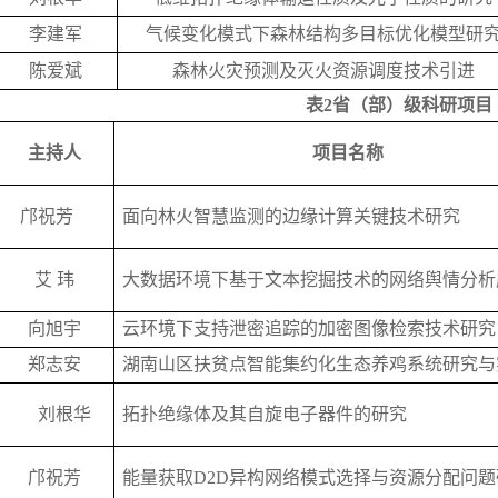
李建军
气候变化模式下森林结构多目标优化模型研
陈爱斌
森林火灾预测及灭火资源调度技术引进
表
2省（部）级科研项目
主持人
项目名称
邝祝芳
面向林火智慧监测的边缘计算关键技术研究
艾 玮
大数据环境下基于文本挖掘技术的网络舆情分析
向旭宇
云环境下支持泄密追踪的加密图像检索技术研究
郑志安
湖南山区扶贫点智能集约化生态养鸡系统研究与
刘根华
拓扑绝缘体及其自旋电子器件的研究
邝祝芳
能量获取D2D异构网络模式选择与资源分配问题