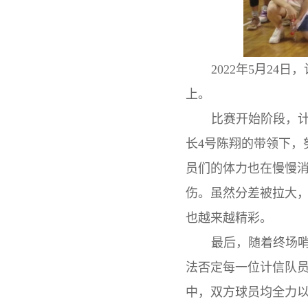
2022
年
5
月
24
日，
上。
比赛开始阶段，
长
4
号陈翔的带领下，
员们的体力也在慢慢
伤。虽然分差被拉大
也越来越精彩。
最后，随着终场
法否定每一位计信队
中，双方球员均全力