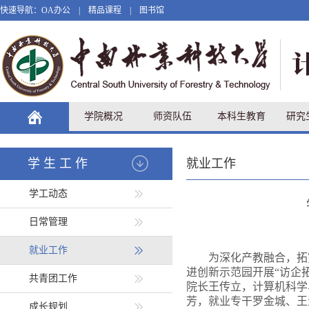
快速导航：
OA办公
|
精品课程
|
图书馆
学院概况
师资队伍
本科生教育
研究
学生工作
就业工作
学工动态
日常管理
就业工作
为深化产教融合，拓
进创新示范园开展“访企
共青团工作
院长王传立，计算机科学
芳，就业专干罗金城、王
成长规划