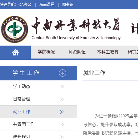
快速导航：
OA办公
|
精品课程
|
图书馆
学院概况
师资队伍
本科生教育
研究
学生工作
就业工作
学工动态
日常管理
就业工作
为进一步做好2025
共青团工作
考信心，提升录取成功率，3月
院党委副书记武忆涛主持，学
成长规划