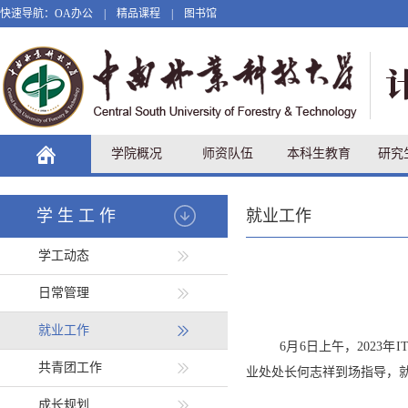
快速导航：
OA办公
|
精品课程
|
图书馆
学院概况
师资队伍
本科生教育
研究
学生工作
就业工作
学工动态
日常管理
就业工作
6
月
6
日上午，
2023
共青团工作
业处处长何志祥到场指导，
成长规划