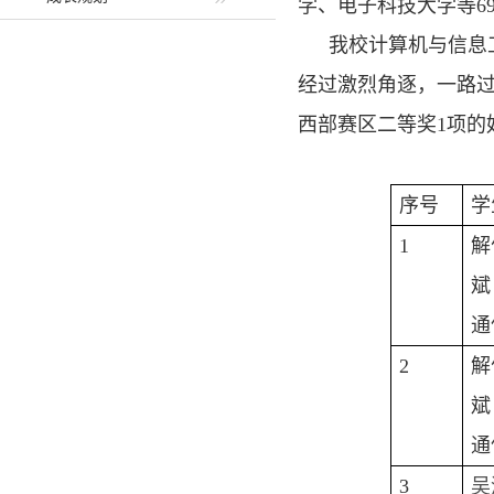
学、电子科技大学等69
我校计算机与信息
经过激烈角逐，一路
西部赛区二等奖
1
项的
序号
学
1
解
斌
通
2
解
斌
通
3
吴