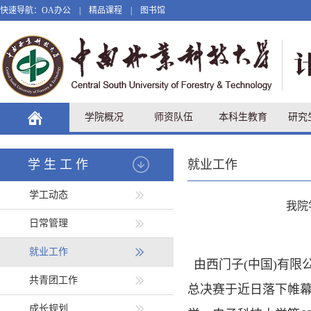
快速导航：
OA办公
|
精品课程
|
图书馆
学院概况
师资队伍
本科生教育
研究
学生工作
就业工作
学工动态
我院
日常管理
就业工作
由西门子
(中国)有
共青团工作
总决赛于近日落下帷
成长规划