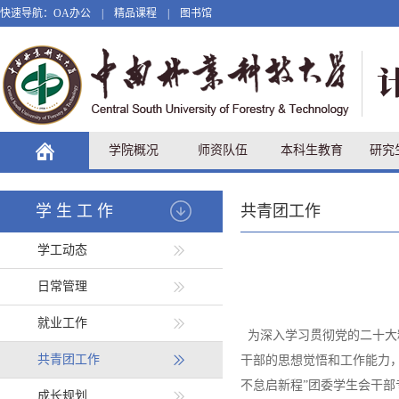
快速导航：
OA办公
|
精品课程
|
图书馆
学院概况
师资队伍
本科生教育
研究
学生工作
共青团工作
学工动态
日常管理
就业工作
为深入学习贯彻党的二十大
共青团工作
干部的思想觉悟和工作能力
不怠启新程”团委学生会干
成长规划