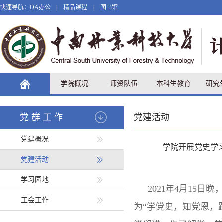
快速导航：
OA办公
|
精品课程
|
图书馆
学院概况
师资队伍
本科生教育
研究
党群工作
党建活动
党建概况
学院开展党史学
党建活动
学习园地
2021年4月15
工会工作
为“学党史，知党恩，