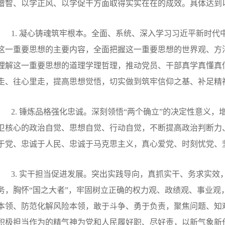
增智、以学正风、以学促干方面取得实实在在的成效。具体达到
1.
凝心铸魂筑牢根本。全面、系统、深入学习习近平新时代
这一重要思想的主要内容，全面把握这一重要思想的世界观、方
理解这一重要思想的道理学理哲理，推动党员、干部真学真懂真
走、往心里走，提高思想觉悟，切实做到筑牢信仰之基、补足精
2.
锤炼品格强化忠诚。深刻领悟
“
两个确立
”
的决定性意义，
卫核心的政治自觉、思想自觉、行动自觉，不断提高政治判断力
于党、忠诚于人民、忠诚于马克思主义，真心爱党、时刻忧党、
3.
实干担当促进发展。突出实践导向，真抓实干、务求实效
务，胸怀
“
国之大者
”
，牢固树立正确的权力观、政绩观、事业观
本领、防范化解风险本领，敢于斗争、勇于负责，聚焦问题、知
积极担当作为的精气神为党和人民履好职、尽好责，以新气象新