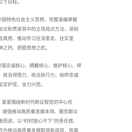
以下目标。
中国特色社会主义思想，完整准确掌握
法论和贯穿其中的立场观点方法，深刻
信真用，推动学习往深里走、往实里
神之钙、把稳思想之舵。
增强忠诚核心、拥戴核心、维护核心、捍
、政治领悟力、政治执行力，始终忠诚
坚定护党、全力兴党。
，紧紧围绕新时代新征程党的中心任
，增强推动高质量发展本领、服务群众
难而进，以
“
时时放心不下
”
的责任感、
作为推动高质量发展取得新成效，依靠