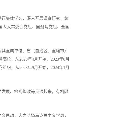
举行集体学习，深入开展调查研究，统
国人大常委会党组、国务院党组、全国
及其直属单位、省（自治区、直辖市）
管高校，从
2023
年
4
月开始，
2023
年
8
月
党组织，从
2023
年
9
月开始，
2024
年
1
月
动发展、检视整改等贯通起来，有机融
主义思想，大力弘扬马克思主义学风，