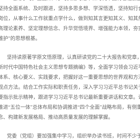
坚持全面系统、及时跟进，坚持多思多想、学深悟透，坚持知行
岗位，从事什么工作就重点学什么，做到知其言更知其义、知其
高理论素养、坚定理想信念、升华觉悟境界、增强能力本领，夯
维护
”
的思想根基。
坚持读原著学原文悟原理，认真研读党的二十大报告和党章
新时代中国特色社会主义思想专题摘编》等，全面学习领会习近
体系、核心要义、实践要求，把握好这一重要思想的世界观和方
观点方法。结合工作实际和职责任务，深入学习习近平总书记关
要指示批示精神，跟进学习习近平总书记最新重要讲话和文章。
推进“五位一体”总体布局和协调推进“四个全面”战略布局，有
念、构建新发展格局、推动高质量发展的理解掌握。
党委（党组）要加强集中学习，组织举办读书班，时间不少