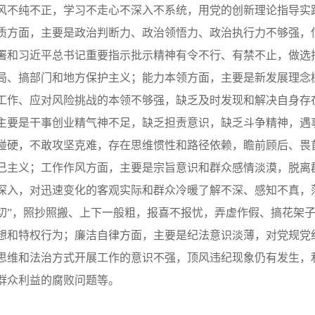
风不纯不正，学习不走心不深入不系统，用党的创新理论指导实
质方面，主要是政治判断力、政治领悟力、政治执行力不够强，
署和习近平总书记重要指示批示精神有令不行、有禁不止，做选
局、搞部门和地方保护主义；能力本领方面，主要是新发展理念
工作、应对风险挑战的本领不够强，缺乏及时发现和解决自身存
主要是干事创业精气神不足，缺乏担责意识，缺乏斗争精神，遇事
碰硬，不敢攻坚克难，存在思维惯性和路径依赖，瞻前顾后、畏
己主义；工作作风方面，主要是宗旨意识和群众感情淡漠，脱离
深入，对迅速变化的客观实际和群众冷暖了解不深、感知不真，
切”，照抄照搬、上下一般粗，报喜不报忧，弄虚作假、搞花架
想和特权行为；廉洁自律方面，主要是纪法意识淡薄，对党规党
思维和法治方式开展工作的意识不强，顶风违纪现象仍有发生，
群众利益的腐败问题等。