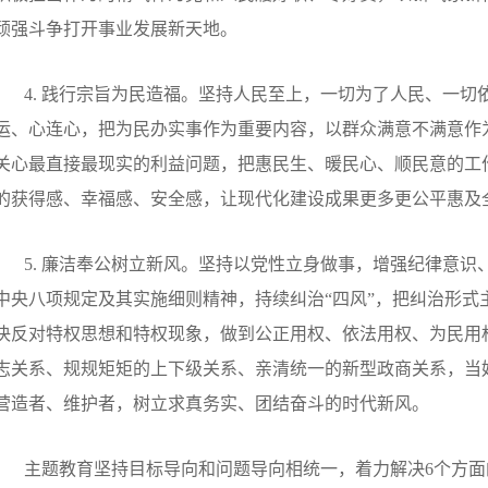
顽强斗争打开事业发展新天地。
4.
践行宗旨为民造福。坚持人民至上，一切为了人民、一切
运、心连心，把为民办实事作为重要内容，以群众满意不满意作
关心最直接最现实的利益问题，把惠民生、暖民心、顺民意的工
的获得感、幸福感、安全感，让现代化建设成果更多更公平惠及
5.
廉洁奉公树立新风。坚持以党性立身做事，增强纪律意识
中央八项规定及其实施细则精神，持续纠治
“
四风
”
，把纠治形式
决反对特权思想和特权现象，做到公正用权、依法用权、为民用
志关系、规规矩矩的上下级关系、亲清统一的新型政商关系，当
营造者、维护者，树立求真务实、团结奋斗的时代新风。
主题教育坚持目标导向和问题导向相统一，着力解决
6
个方面