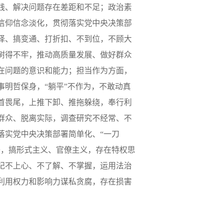
践、解决问题存在差距和不足；政治素
信仰信念淡化，贯彻落实党中央决策部
择、搞变通、打折扣、不到位，不顾大
树得不牢，推动高质量发展、做好群众
在问题的意识和能力；担当作为方面，
明哲保身，“躺平”不作为，不敢动真
首畏尾，上推下卸、推拖躲绕，奉行利
群众、脱离实际，调查研究不经常、不
落实党中央决策部署简单化、“一刀
子，搞形式主义、官僚主义，存在特权思
纪不上心、不了解、不掌握，运用法治
利用权力和影响力谋私贪腐，存在损害