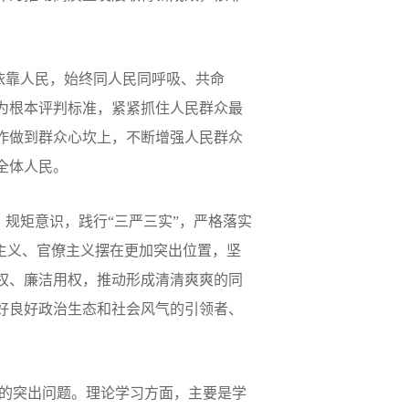
依靠人民，始终同人民同呼吸、共命
为根本评判标准，紧紧抓住人民群众最
作做到群众心坎上，不断增强人民群众
全体人民。
、规矩意识，践行
“
三严三实
”
，严格落实
主义、官僚主义摆在更加突出位置，坚
权、廉洁用权，推动形成清清爽爽的同
好良好政治生态和社会风气的引领者、
的突出问题。理论学习方面，主要是学