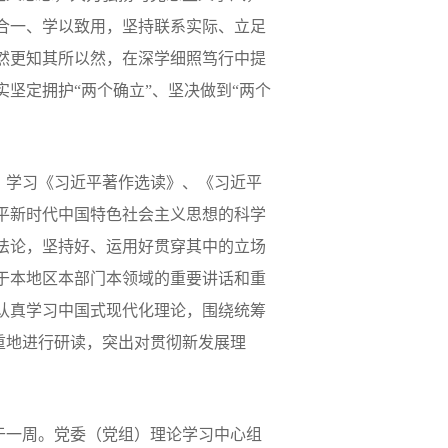
合一、学以致用，坚持联系实际、立足
然更知其所以然，在深学细照笃行中提
实坚定拥护
“
两个确立
”
、坚决做到
“
两个
，学习《习近平著作选读》、《习近平
平新时代中国特色社会主义思想的科学
法论，坚持好、运用好贯穿其中的立场
于本地区本部门本领域的重要讲话和重
认真学习中国式现代化理论，围绕统筹
侧重地进行研读，突出对贯彻新发展理
于一周。党委（党组）理论学习中心组