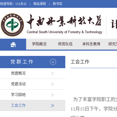
快速导航：
OA办公
|
精品课程
|
图书馆
学院概况
师资队伍
本科生教育
研究
党群工作
工会工作
党建概况
党建活动
学习园地
为
了丰富
学院
职工的
工会工作
1
1
月
1
5
日
下午
，学院