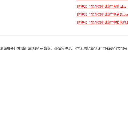
附件2：“北斗微小课题”清单.xlsx
附件3：“北斗微小课题”申请表.doc
附件4：“北斗微小课题”申报信息汇总
湖南省长沙市韶山南路498号 邮编：410004 电话：0731-85623008 湘ICP备0901770