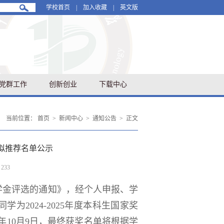
学校首页
|
加入收藏
|
英文版
党群工作
创新创业
下载中心
当前位置：
首页
>
新闻中心
>
通知公告
>
正文
预拟推荐名单公示
：
233
学金评选的通知》，经个人申报、学
同学为
2024-2025
年度本科生国家奖
年
10
月
9
日，最终获奖名单将根据学