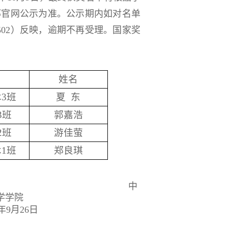
部官网公示为准。公示期内如对名单
502
）反映，逾期不再受理。国家奖
姓名
术
3
班
夏
东
3
班
郭嘉浩
2
班
游佳萤
术
1
班
郑良琪
中
学学院
年
9
月
26
日