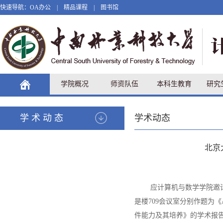
快速导航：
OA办公
|
精品课程
|
图书馆
学院概况
师资队伍
本科生教育
研究
学术动态
学术动态
北京
应计算机与数学学院邀
是楼709会议室分别作题为《A
件能力及其培养》的学术报告