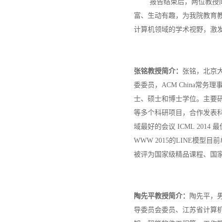
报告结
束后，两位教授
富、生动有趣，为我院教育
计算机领域的学术视野，激
张铭教授简介：
张铭，北京
委委员，ACM China常务
士、硕士和博士学位。主要
等多个科研项目，合作发表科研学
域最好的会议 ICML 2014
WWW 2015的LINE模
被评为国家级精品课程、国
陶先平教授简介：
陶先平，
导委员会委员、江苏省计算