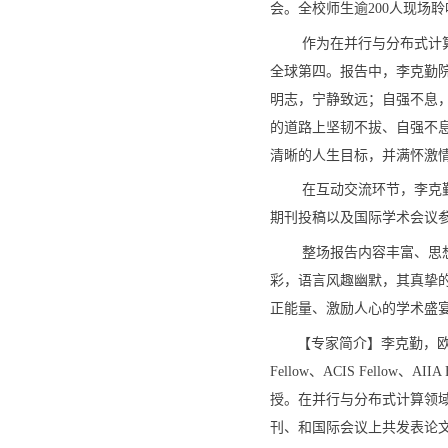
会。全校师生逾200人现场聆
作为在并行与分布式计
全球第四。报告中，李
克勤
明志，宁静致远；自强不息
的道路上坚韧不拔、自强不
清晰的人生目标，并满怀激
在互动交流环节，李克
期刊投稿以及国际学术会议
整场报告内容丰富、思
彩，语言风趣幽默，其真挚
正能量、激励人心的学术盛
【
专家简介
】
李克勤，
Fellow
、
ACIS Fellow
、
AIIA 
授。在并行与分布式计算领
刊、和国际会议上共发表论