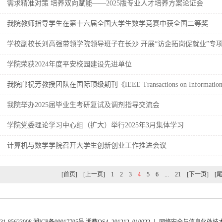
需求精准对策 培养双向赋能‌——2025版专业人才培养方案论证会
我院教师指导学生在第十六届全国大学生数学竞赛中获全国二等奖
学校副校长刘高强带领学院领导班子在长沙 开展“访企拓岗促就业”专
学院荣获2024年度平安校园建设先进单位
我院邝祝芳教授团队在国际顶级期刊《IEEE Transactions on Information For
表...
我院举办2025届毕业生考研复试及调剂指导交流会
学院党委理论学习中心组（扩大）举行2025年3月集体学习
计算机与数学学院召开大学生创新创业工作推进会议
[首页]
[上一页]
1
2
3
4
5
6
...
21
[下一页]
[