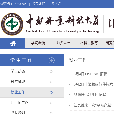
快速导航：
OA办公
|
精品课程
|
图书馆
学院概况
师资队伍
本科生教育
研究
学生工作
就业工作
学工动态
•
3月4日TP-LINK 招聘
日常管理
•
3月2日上海银硕软件技
就业工作
•
3月9日信利集团招聘
共青团工作
•
让思维来一次“星际穿越”
成长规划