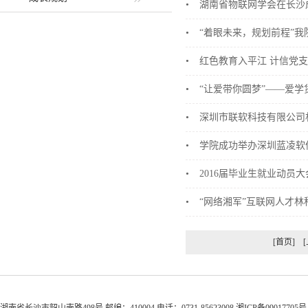
•
湖南省物联网学会在长沙
•
“着眼未来，规划前程”我
•
红色教育入平江 计信党
•
“让爱带你圆梦”――爱
•
深圳市联软科技有限公司
•
学院成功举办深圳蓝凌软
•
2016届毕业生就业动员
•
“网络湘军”互联网人才林
[首页]