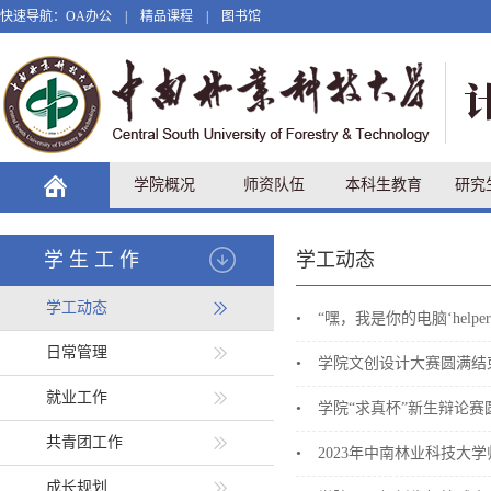
快速导航：
OA办公
|
精品课程
|
图书馆
学院概况
师资队伍
本科生教育
研究
学生工作
学工动态
学工动态
•
“嘿，我是你的电脑‘help
日常管理
•
学院文创设计大赛圆满结
就业工作
•
学院“求真杯”新生辩论赛
共青团工作
•
2023年中南林业科技大
成长规划