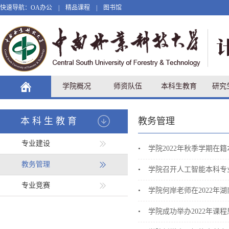
快速导航：
OA办公
|
精品课程
|
图书馆
学院概况
师资队伍
本科生教育
研究
本科生教育
教务管理
专业建设
•
学院2022年秋季学期在
教务管理
•
学院召开人工智能本科专
专业竞赛
•
学院何岸老师在2022年
•
学院成功举办2022年课