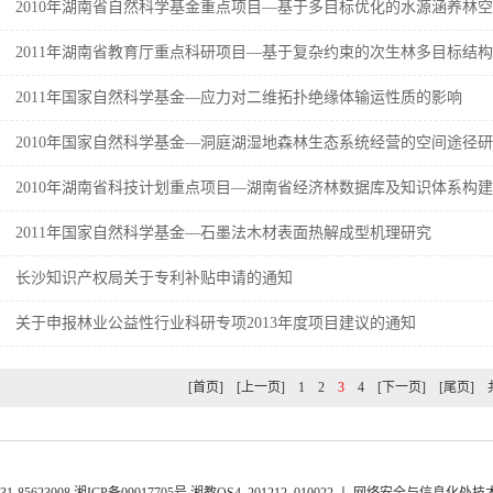
2010年湖南省自然科学基金重点项目—基于多目标优化的水源涵养林
区为例
2011年湖南省教育厅重点科研项目—基于复杂约束的次生林多目标结
2011年国家自然科学基金—应力对二维拓扑绝缘体输运性质的影响
2010年国家自然科学基金—洞庭湖湿地森林生态系统经营的空间途径
2010年湖南省科技计划重点项目—湖南省经济林数据库及知识体系构
2011年国家自然科学基金—石墨法木材表面热解成型机理研究
长沙知识产权局关于专利补贴申请的通知
关于申报林业公益性行业科研专项2013年度项目建议的通知
[首页]
[上一页]
1
2
3
4
[下一页]
[尾页]