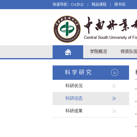
快速导航：
OA办公
|
精品课程
|
图书馆
学院概况
师资队
科学研究
科研状况
•
科研动态
•
科研成果
•
•